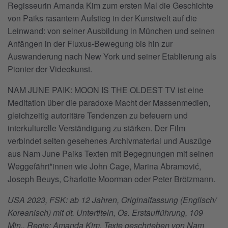
Regisseurin Amanda Kim zum ersten Mal die Geschichte
von Paiks rasantem Aufstieg in der Kunstwelt auf die
Leinwand: von seiner Ausbildung in München und seinen
Anfängen in der Fluxus-Bewegung bis hin zur
Auswanderung nach New York und seiner Etablierung als
Pionier der Videokunst.
NAM JUNE PAIK: MOON IS THE OLDEST TV ist eine
Meditation über die paradoxe Macht der Massenmedien,
gleichzeitig autoritäre Tendenzen zu befeuern und
interkulturelle Verständigung zu stärken. Der Film
verbindet selten gesehenes Archivmaterial und Auszüge
aus Nam June Paiks Texten mit Begegnungen mit seinen
Weggefährt*innen wie John Cage, Marina Abramović,
Joseph Beuys, Charlotte Moorman oder Peter Brötzmann.
USA 2023, FSK: ab 12 Jahren, Originalfassung (Englisch/
Koreanisch) mit dt. Untertiteln, Os. Erstaufführung, 109
Min., Regie: Amanda Kim. Texte geschrieben von Nam