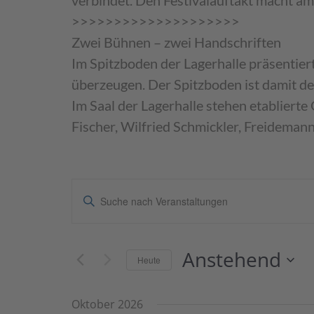
verbindet. Den Festivalauftakt macht a
>>>>>>>>>>>>>>>>>>>>
Zwei Bühnen – zwei Handschriften
Im Spitzboden der Lagerhalle präsentiert
überzeugen. Der Spitzboden ist damit d
Im Saal der Lagerhalle stehen etablierte
Fischer, Wilfried Schmickler, Freideman
Veranstaltungen
Geben
Such-
Sie
Das
und
Anstehend
Schlüsselwort.
Heute
Ansichtennavigation
Suche
Datum
nach
wählen.
Oktober 2026