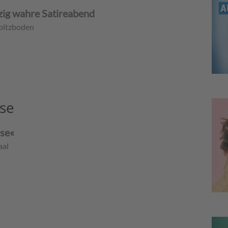
zig wahre Satireabend
pitzboden
se
use«
aal
n