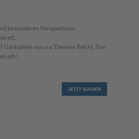
n und besonderen Perspektiven
arett.
f Gastspiele von u.a Theresa Reichl, Tim
Besuch!
Veranst
JETZT SUCHEN
Ansicht
Navigat