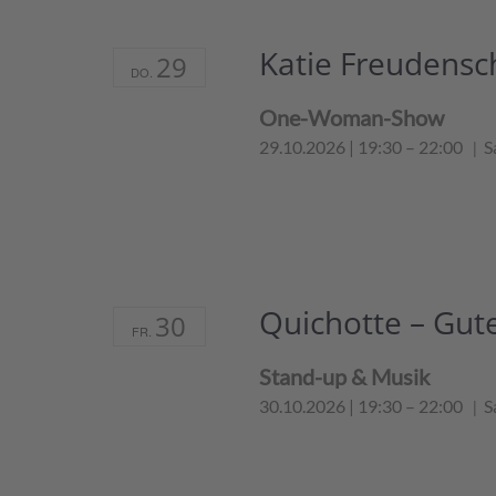
Veranstaltungen
Schlüsselwort.
Katie Freudensc
29
DO.
One-Woman-Show
29.10.2026 | 19:30
–
22:00
S
Quichotte – Gut
30
FR.
Stand-up & Musik
30.10.2026 | 19:30
–
22:00
S