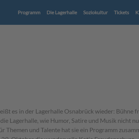
Programm
Die Lagerhalle
Soziokultur
Tickets
K
6
ßt es in der Lagerhalle Osnabrück wieder: Bühne fre
t die Lagerhalle, wie Humor, Satire und Musik nicht 
r Themen und Talente hat sie ein Programm zusammen