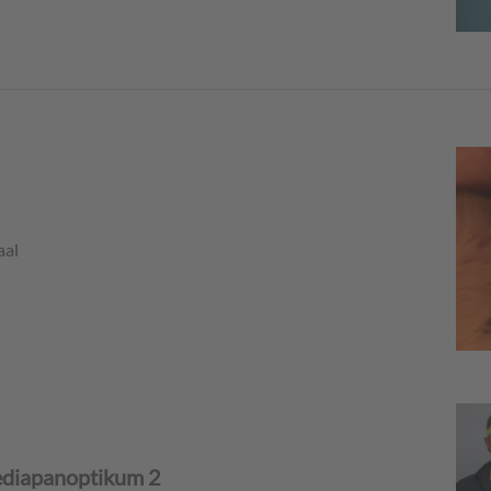
aal
ediapanoptikum 2