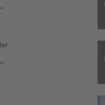
aal
ler
aal