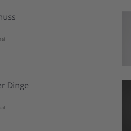
huss
aal
er Dinge
aal