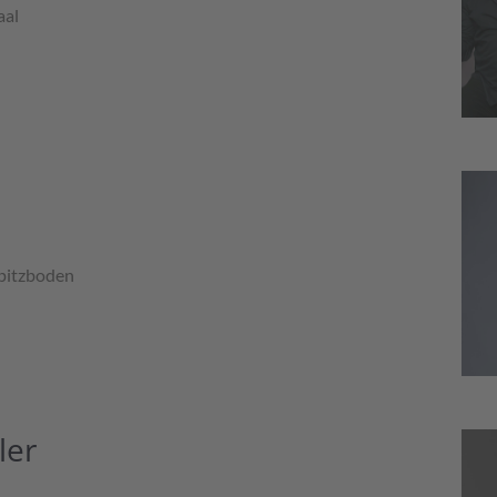
aal
pitzboden
ler