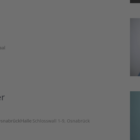
aal
er
snabrückHalle
Schlosswall 1-9, Osnabrück