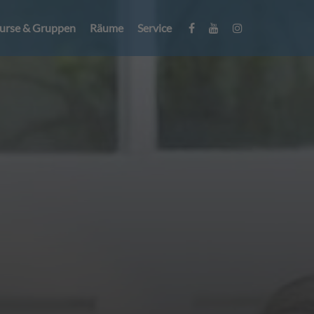
urse & Gruppen
Räume
Service