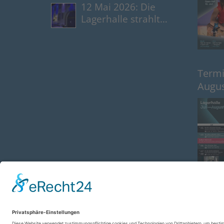
12 Mai 2026: Die
Lagerhalle strahlt
blau
Termin
Augus