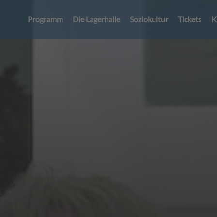
Programm
Die Lagerhalle
Soziokultur
Tickets
K