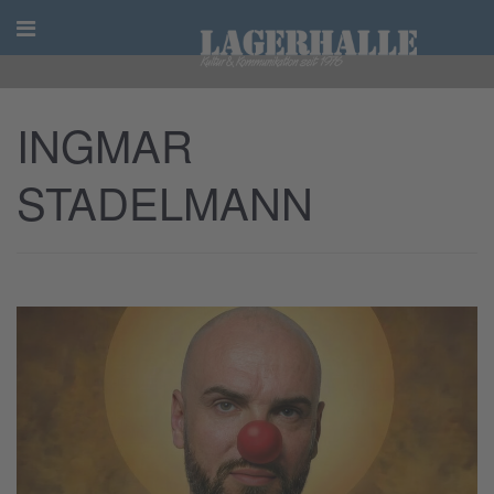
Skip
to
content
INGMAR
STADELMANN