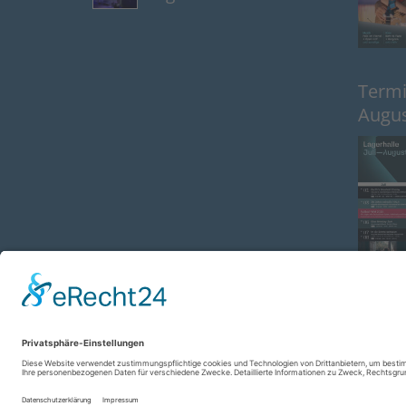
blau
Termin
Augus