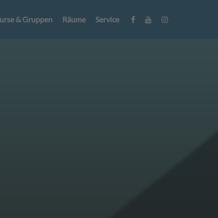
urse & Gruppen
Räume
Service