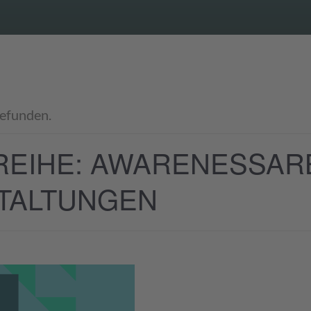
gefunden.
EIHE: AWARENESSARB
TALTUNGEN