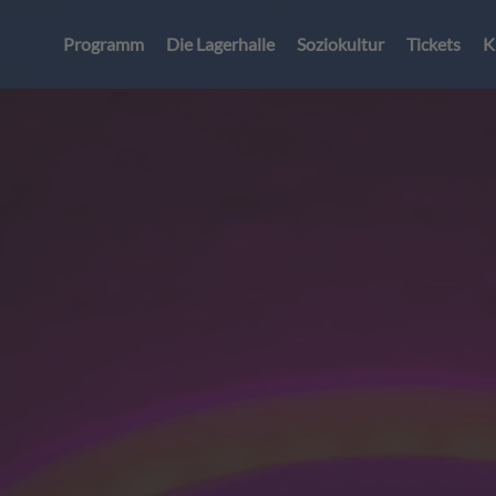
Programm
Die Lagerhalle
Soziokultur
Tickets
K