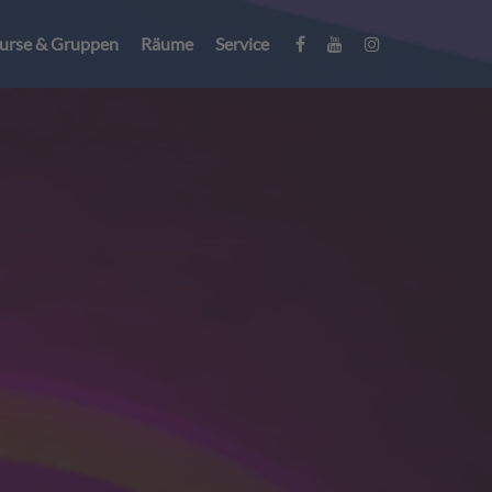
urse & Gruppen
Räume
Service